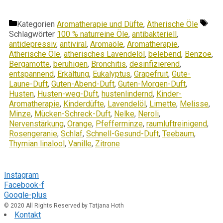
Kategorien
Aromatherapie und Düfte
,
Ätherische Öle
Schlagwörter
100 % naturreine Öle
,
antibakteriell
,
antidepressiv
,
antiviral
,
Aromaöle
,
Aromatherapie
,
Ätherische Öle
,
ätherisches Lavendelöl
,
belebend
,
Benzoe
,
Bergamotte
,
beruhigen
,
Bronchitis
,
desinfizierend
,
entspannend
,
Erkältung
,
Eukalyptus
,
Grapefruit
,
Gute-
Laune-Duft
,
Guten-Abend-Duft
,
Guten-Morgen-Duft
,
Husten
,
Husten-weg-Duft
,
hustenlindernd
,
Kinder-
Aromatherapie
,
Kinderdüfte
,
Lavendelöl
,
Limette
,
Melisse
,
Minze
,
Mücken-Schreck-Duft
,
Nelke
,
Neroli
,
Nervenstärkung
,
Orange
,
Pfefferminze
,
raumluftreinigend
,
Rosengeranie
,
Schlaf
,
Schnell-Gesund-Duft
,
Teebaum
,
Thymian linalool
,
Vanille
,
Zitrone
Folge mir
Instagram
Facebook-f
Google-plus
© 2020 All Rights Reserved by Tatjana Hoth
Kontakt