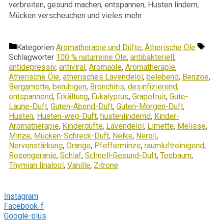
verbreiten, gesund machen, entspannen, Husten lindern,
Mücken verscheuchen und vieles mehr.
Kategorien
Aromatherapie und Düfte
,
Ätherische Öle
Schlagwörter
100 % naturreine Öle
,
antibakteriell
,
antidepressiv
,
antiviral
,
Aromaöle
,
Aromatherapie
,
Ätherische Öle
,
ätherisches Lavendelöl
,
belebend
,
Benzoe
,
Bergamotte
,
beruhigen
,
Bronchitis
,
desinfizierend
,
entspannend
,
Erkältung
,
Eukalyptus
,
Grapefruit
,
Gute-
Laune-Duft
,
Guten-Abend-Duft
,
Guten-Morgen-Duft
,
Husten
,
Husten-weg-Duft
,
hustenlindernd
,
Kinder-
Aromatherapie
,
Kinderdüfte
,
Lavendelöl
,
Limette
,
Melisse
,
Minze
,
Mücken-Schreck-Duft
,
Nelke
,
Neroli
,
Nervenstärkung
,
Orange
,
Pfefferminze
,
raumluftreinigend
,
Rosengeranie
,
Schlaf
,
Schnell-Gesund-Duft
,
Teebaum
,
Thymian linalool
,
Vanille
,
Zitrone
Folge mir
Instagram
Facebook-f
Google-plus