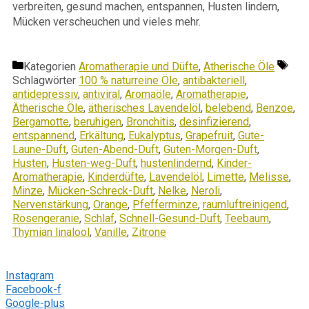
verbreiten, gesund machen, entspannen, Husten lindern,
Mücken verscheuchen und vieles mehr.
Kategorien
Aromatherapie und Düfte
,
Ätherische Öle
Schlagwörter
100 % naturreine Öle
,
antibakteriell
,
antidepressiv
,
antiviral
,
Aromaöle
,
Aromatherapie
,
Ätherische Öle
,
ätherisches Lavendelöl
,
belebend
,
Benzoe
,
Bergamotte
,
beruhigen
,
Bronchitis
,
desinfizierend
,
entspannend
,
Erkältung
,
Eukalyptus
,
Grapefruit
,
Gute-
Laune-Duft
,
Guten-Abend-Duft
,
Guten-Morgen-Duft
,
Husten
,
Husten-weg-Duft
,
hustenlindernd
,
Kinder-
Aromatherapie
,
Kinderdüfte
,
Lavendelöl
,
Limette
,
Melisse
,
Minze
,
Mücken-Schreck-Duft
,
Nelke
,
Neroli
,
Nervenstärkung
,
Orange
,
Pfefferminze
,
raumluftreinigend
,
Rosengeranie
,
Schlaf
,
Schnell-Gesund-Duft
,
Teebaum
,
Thymian linalool
,
Vanille
,
Zitrone
Folge mir
Instagram
Facebook-f
Google-plus