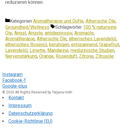
reduzieren können.
Kategorien
Aromatherapie und Düfte
,
Ätherische Öle
,
Gesundheit/Wellness
Schlagwörter
100 % naturreine
Öle
,
Angst
,
Ängste
,
antidepressiv
,
Aromaöle
,
Aromatherapie
,
Ätherische Öle
,
ätherisches Lavendelöl
,
ätherisches Rosenöl
,
beruhigen
,
entspannend
,
Grapefruit
,
Lavendelöl
,
Limette
,
Mandarine
,
medizinische Studien
,
Nervenstärkung
,
Orange
,
Rosenduft
,
Zitrone
,
Zitrusöle
Folge mir
Instagram
Facebook-f
Google-plus
© 2020 All Rights Reserved by Tatjana Hoth
Kontakt
Impressum
Datenschutzerklärung
Cookie-Richtlinie (EU)