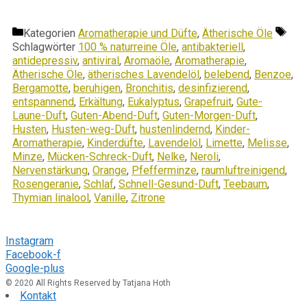
Kategorien
Aromatherapie und Düfte
,
Ätherische Öle
Schlagwörter
100 % naturreine Öle
,
antibakteriell
,
antidepressiv
,
antiviral
,
Aromaöle
,
Aromatherapie
,
Ätherische Öle
,
ätherisches Lavendelöl
,
belebend
,
Benzoe
,
Bergamotte
,
beruhigen
,
Bronchitis
,
desinfizierend
,
entspannend
,
Erkältung
,
Eukalyptus
,
Grapefruit
,
Gute-
Laune-Duft
,
Guten-Abend-Duft
,
Guten-Morgen-Duft
,
Husten
,
Husten-weg-Duft
,
hustenlindernd
,
Kinder-
Aromatherapie
,
Kinderdüfte
,
Lavendelöl
,
Limette
,
Melisse
,
Minze
,
Mücken-Schreck-Duft
,
Nelke
,
Neroli
,
Nervenstärkung
,
Orange
,
Pfefferminze
,
raumluftreinigend
,
Rosengeranie
,
Schlaf
,
Schnell-Gesund-Duft
,
Teebaum
,
Thymian linalool
,
Vanille
,
Zitrone
Folge mir
Instagram
Facebook-f
Google-plus
© 2020 All Rights Reserved by Tatjana Hoth
Kontakt