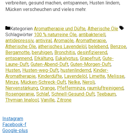
verbreiten, gesund machen, entspannen, Husten lindern,
Mücken verscheuchen und vieles mehr.
Kategorien
Aromatherapie und Düfte
,
Ätherische Öle
Schlagwörter
100 % naturreine Öle
,
antibakteriell
,
antidepressiv
,
antiviral
,
Aromaöle
,
Aromatherapie
,
Ätherische Öle
,
ätherisches Lavendelöl
,
belebend
,
Benzoe
,
Bergamotte
,
beruhigen
,
Bronchitis
,
desinfizierend
,
entspannend
,
Erkältung
,
Eukalyptus
,
Grapefruit
,
Gute-
Laune-Duft
,
Guten-Abend-Duft
,
Guten-Morgen-Duft
,
Husten
,
Husten-weg-Duft
,
hustenlindernd
,
Kinder-
Aromatherapie
,
Kinderdüfte
,
Lavendelöl
,
Limette
,
Melisse
,
Minze
,
Mücken-Schreck-Duft
,
Nelke
,
Neroli
,
Nervenstärkung
,
Orange
,
Pfefferminze
,
raumluftreinigend
,
Rosengeranie
,
Schlaf
,
Schnell-Gesund-Duft
,
Teebaum
,
Thymian linalool
,
Vanille
,
Zitrone
Folge mir
Instagram
Facebook-f
Google-plus