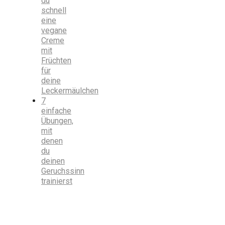
du
schnell
eine
vegane
Creme
mit
Früchten
für
deine
Leckermäulchen
7
einfache
Übungen,
mit
denen
du
deinen
Geruchssinn
trainierst