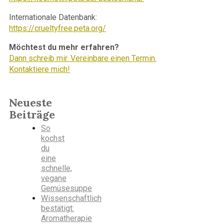
Internationale Datenbank:
https://crueltyfree.peta.org/
Möchtest du mehr erfahren?
Dann schreib mir. Vereinbare einen Termin.
Kontaktiere mich!
Neueste
Beiträge
So
kochst
du
eine
schnelle,
vegane
Gemüsesuppe
Wissenschaftlich
bestätigt:
Aromatherapie