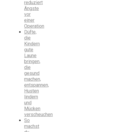
reduziert
Ängste
vor
einer
Operation
Düfte,
die
Kindern
gute
Laune
bringen,
die
gesund
machen,
entspannen,
Husten
lindern
und
Mücken
verscheuchen
So
machst