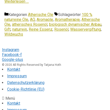
Weiterlesen …
Kategorien
Ätherische Öle
Schlagwörter
100 %
naturreine Öle
,
ÄÖ
,
Aromaöle
,
Aromatherapie
,
Ätherische
Öle
,
ätherisches Rosenöl
,
biologisch dynamischer Anbau
,
Gift
,
naturrein
,
Reine Essenz
,
Rosenöl
,
Wasservergiftung
,
Wildwuchs
Folge mir
Instagram
Facebook-f
Google-plus
© 2020 All Rights Reserved by Tatjana Hoth
Kontakt
Impressum
Datenschutzerklärung
Cookie-Richtlinie (EU)
Menü
Kontakt
Impressum